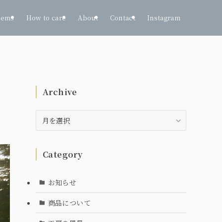
tems
How to care
About
Contact
Instagram
Archive
Archive
Category
お知らせ
商品について